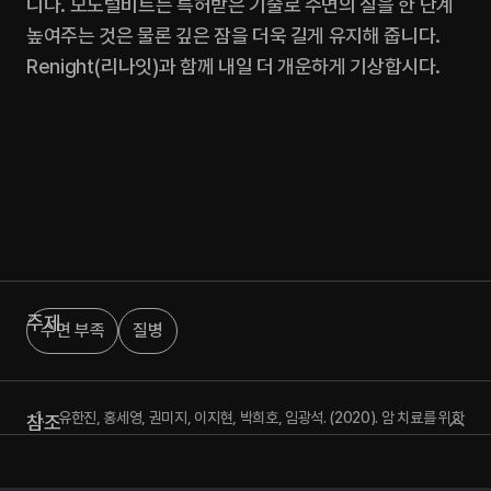
니다. 모노럴비트는 특허받은 기술로 수면의 질을 한 단계 
높여주는 것은 물론 깊은 잠을 더욱 길게 유지해 줍니다. 
Renight(리나잇)과 함께 내일 더 개운하게 기상합시다.
주제
수면 부족
질병
유한진, 홍세영, 권미지, 이지현, 박희호, 임광석. (2020). 암 치료를 위한
참조
항체치료제에 대한 고찰: 면역항암제. KSBB Journal, 35(2), 105-
119, 10.7841/ksbbj.2020.35.2.105
조은아, 오현이. (2011). 웃음요법이 유방암 생존자의 우울, 삶의 질, 극