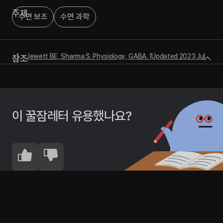
주제
수면 보조
수면 과학
Jewett BE, Sharma S. Physiology, GABA. [Updated 2023 Jul
참조
24]. In: StatPearls. Treasure Island (FL): StatPearls Publishing;
2024 Jan-.
Farkas, L., & Crowe, S. F. (2000). The role of the
benzodiazepine-GABA system in the memory processes of
the day-old chick. Pharmacology, biochemistry, and
이 꿀잠레터 유용했나요?
behavior, 65(2), 223–231.
Gottesmann C. (2002). GABA mechanisms and sleep.
Neuroscience, 111(2), 231–239.
Li, K., & Xu, E. (2008). The role and the mechanism of gamma-
aminobutyric acid during central nervous system
development. Neuroscience bulletin, 24(3), 195–200.
Waltz E. (2022). GABA-enriched tomato is first CRISPR-
edited food to enter market. Nature biotechnology, 40(1), 9–
11.