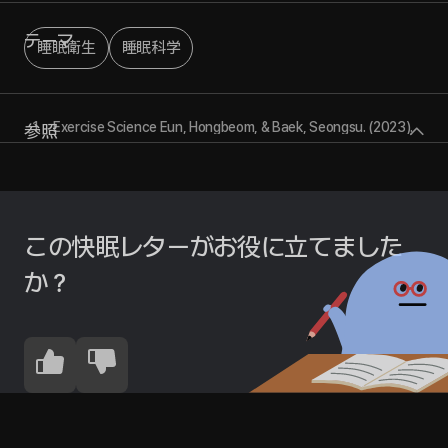
テーマ
睡眠衛生
睡眠科学
Exercise Science Eun, Hongbeom, & Baek, Seongsu. (2023).
参照
The Effects of Exercise on Sleep in Middle-Aged and Older
Adults: A Systematic Review and Meta-Analytic Approach.
Exercise Science, 32(1), 21–32.
Wellness Studies Shin, Yoonah, & Yoon, Inae. (2022). Exercise
and Sleep Disorders: A Systematic Review. Korean Journal of
この快眠レターがお役に立てました
Wellness, 17(1), 293–303.
Nursing Science Ahn, Juhyun. (2022). Effects of Exercise
か？
Therapy on Cognitive Function, Depression, and Sleep in
Older Adults with Mild Cognitive Impairment: A Systematic
Review and Meta-Analysis [Doctoral dissertation, Kangwon
National University]. Gangwon-do.
Sports Science Baek, Gwang. (2021). The Effects of Health
Beliefs on Sleep Disorders and Exercise Adherence in Older
Adults. Korean Journal of Sports Science, 30(2), 39–51.